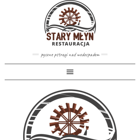
pyszne pstrągi nad wodospadem
Toggle
Navigation