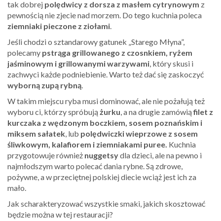
tak dobrej
polędwicy z dorsza z masłem cytrynowym
z
pewnością nie zjecie nad morzem. Do tego kuchnia poleca
ziemniaki pieczone z ziołami
.
Jeśli chodzi o sztandarowy gatunek „Starego Młyna”,
polecamy
pstrąga grillowanego z czosnkiem, ryżem
jaśminowym i grillowanymi warzywami
, który skusi i
zachwyci każde podniebienie. Warto też dać się zaskoczyć
wyborną zupą rybną
.
W takim miejscu ryba musi dominować, ale nie pożałują też
wyboru ci, którzy spróbują
żurku
, a na drugie zamówią
filet z
kurczaka z wędzonym boczkiem, sosem poznańskim i
miksem sałatek
, lub
polędwiczki wieprzowe z sosem
śliwkowym, kalafiorem i ziemniakami puree.
Kuchnia
przygotowuje również
nuggetsy
dla dzieci, ale na pewno i
najmłodszym warto polecać dania rybne. Są zdrowe,
pożywne, a w przeciętnej polskiej diecie wciąż jest ich za
mało.
Jak scharakteryzować wszystkie smaki, jakich skosztować
będzie można w tej restauracji?