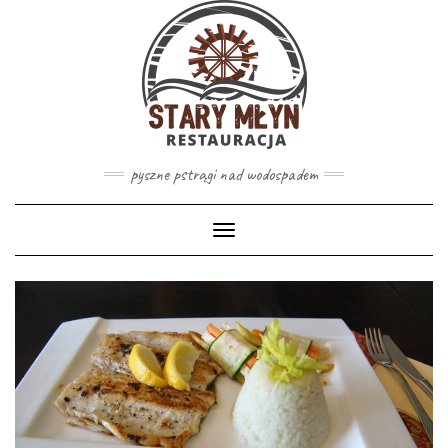
pyszne pstrągi nad wodospadem
Toggle
Navigation